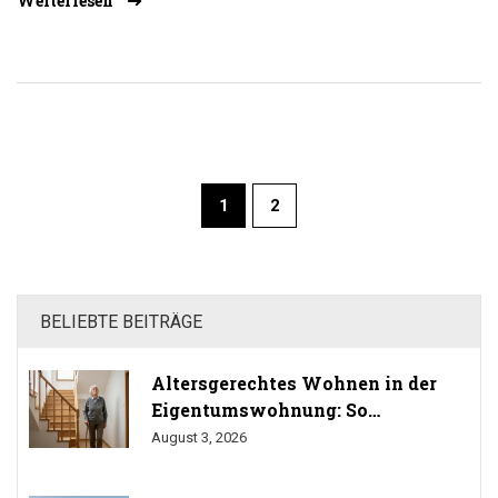
Weiterlesen
traditionelle Holztüren oder moderne Glastüren, die
Optionen sind vielfältig und können den Charakter eines
Raumes komplett verändern.
1
2
BELIEBTE BEITRÄGE
Altersgerechtes Wohnen in der
Eigentumswohnung: So
durchsetzen Sie Ihr Umbaurecht
August 3, 2026