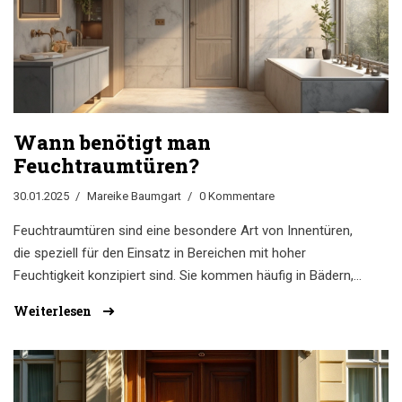
Wann benötigt man
Feuchtraumtüren?
30.01.2025
Mareike Baumgart
0 Kommentare
Feuchtraumtüren sind eine besondere Art von Innentüren,
die speziell für den Einsatz in Bereichen mit hoher
Feuchtigkeit konzipiert sind. Sie kommen häufig in Bädern,
Küchen, oder Waschküchen zum Einsatz, um die Raumluft
Weiterlesen
abzugrenzen und Feuchtigkeitsschäden zu verhindern. In
diesem Artikel erfährst du, warum Feuchtraumtüren
wichtig sind, wie sie funktionieren und wichtige Tipps zur
Auswahl. Entdecke außerdem, wie du die Lebensdauer