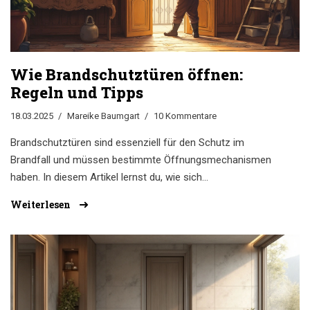
Wie Brandschutztüren öffnen:
Regeln und Tipps
18.03.2025
Mareike Baumgart
10 Kommentare
Brandschutztüren sind essenziell für den Schutz im
Brandfall und müssen bestimmte Öffnungsmechanismen
haben. In diesem Artikel lernst du, wie sich
Brandschutztüren ordnungsgemäß öffnen lassen und
Weiterlesen
warum diese Regelungen so wichtig sind. Es werden
nützliche Tipps zur Wartung und den gängigen Normen
vorgestellt. Entdecke, wie solche Türen funktionieren und
welche Sicherheitsvorkehrungen zu beachten sind.