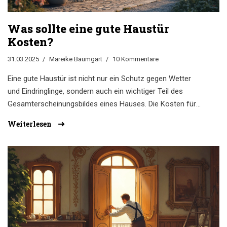
Was sollte eine gute Haustür
Kosten?
31.03.2025
Mareike Baumgart
10 Kommentare
Eine gute Haustür ist nicht nur ein Schutz gegen Wetter
und Eindringlinge, sondern auch ein wichtiger Teil des
Gesamterscheinungsbildes eines Hauses. Die Kosten für
eine Haustür können je nach Material, Design und
Weiterlesen
zusätzlichen Funktionen stark variieren. In diesem Artikel
werden wir die Faktoren beleuchten, die die Preise
beeinflussen, und Tipps geben, wie man die beste
Entscheidung trifft, ohne das Budget zu sprengen.