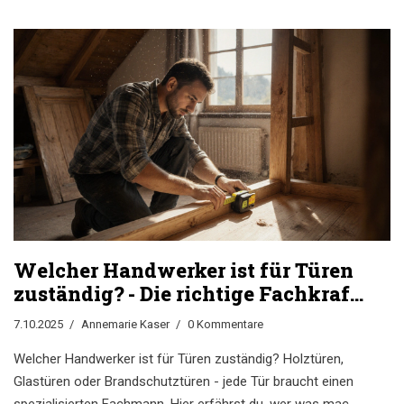
Welcher Handwerker ist für Türen
zuständig? - Die richtige Fachkraft
für jede Türart
7.10.2025
Annemarie Kaser
0 Kommentare
Welcher Handwerker ist für Türen zuständig? Holztüren,
Glastüren oder Brandschutztüren - jede Tür braucht einen