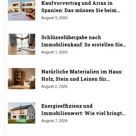
Kaufvorvertrag und Arras in
Spanien: Das müssen Sie beim
Immobilienkauf wissen
August 5, 2026
Schlüsselübergabe nach
Immobilienkauf: So erstellen Sie
das Übergabeprotokoll richtig
August 1, 2026
Natürliche Materialien im Haus:
Holz, Stein und Leinen für
gesundes Wohnen
August 2, 2026
Energieeffizienz und
Immobilienwert: Wie viel bringt
Sanierung wirklich? (Studien
August 7, 2026
2024/2025)