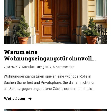
deiner Tür verlängern kannst und welche Materialien am
effektivsten sind.
Warum eine
Wohnungseingangstür sinnvoll
ist
7.10.2024
Mareike Baumgart
0 Kommentare
Wohnungseingangstüren spielen eine wichtige Rolle in
Sachen Sicherheit und Privatsphäre. Sie dienen nicht nur
als Schutz gegen ungebetene Gäste, sondern auch als
Schallschutz und Wärmedämmung. In diesem Artikel
Weiterlesen
werden verschiedene Aspekte einer Wohnungseingangstür
beleuchtet, wie gesetzliche Vorgaben, Materialauswahl,