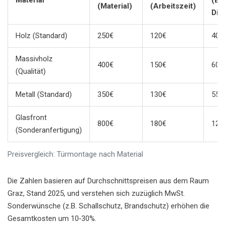
Material
(Be
(Material)
(Arbeitszeit)
Dic
Holz (Standard)
250€
120€
40€
Massivholz
400€
150€
60€
(Qualität)
Metall (Standard)
350€
130€
55€
Glasfront
800€
180€
120
(Sonderanfertigung)
Preisvergleich: Türmontage nach Material
Die Zahlen basieren auf Durchschnittspreisen aus dem Raum
Graz, Stand 2025, und verstehen sich zuzüglich MwSt.
Sonderwünsche (z.B. Schallschutz, Brandschutz) erhöhen die
Gesamtkosten um 10‑30%.