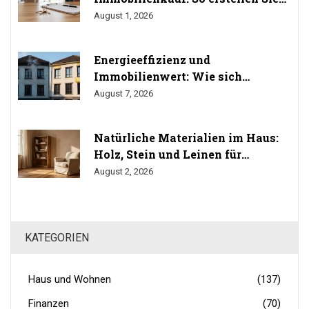
das Übergabeprotokoll richtig
August 1, 2026
Energieeffizienz und
Immobilienwert: Wie sich
Sanierung auf den Preis auswirkt
August 7, 2026
Natürliche Materialien im Haus:
Holz, Stein und Leinen für
gesundes Wohnen
August 2, 2026
KATEGORIEN
Haus und Wohnen
(137)
Finanzen
(70)