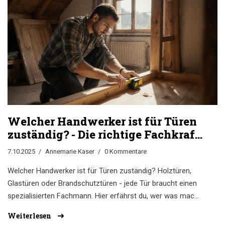
Welcher Handwerker ist für Türen
zuständig? - Die richtige Fachkraft
für jede Türart
7.10.2025
Annemarie Kaser
0 Kommentare
Welcher Handwerker ist für Türen zuständig? Holztüren,
Glastüren oder Brandschutztüren - jede Tür braucht einen
spezialisierten Fachmann. Hier erfährst du, wer was macht
und wie du den richtigen Handwerker findest.
Weiterlesen