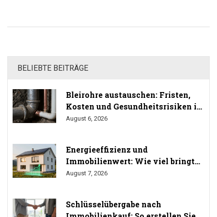
BELIEBTE BEITRÄGE
Bleirohre austauschen: Fristen,
Kosten und Gesundheitsrisiken im
Trinkwasser
August 6, 2026
Energieeffizienz und
Immobilienwert: Wie viel bringt
Sanierung wirklich? (Studien
August 7, 2026
2024/2025)
Schlüsselübergabe nach
Immobilienkauf: So erstellen Sie