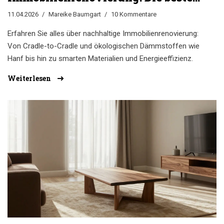
Materialien und Methoden für Ihr
11.04.2026
Mareike Baumgart
10 Kommentare
Zuhause
Erfahren Sie alles über nachhaltige Immobilienrenovierung:
Von Cradle-to-Cradle und ökologischen Dämmstoffen wie
Hanf bis hin zu smarten Materialien und Energieeffizienz.
Weiterlesen