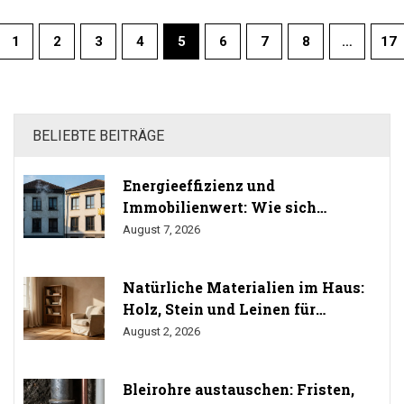
1
2
3
4
5
6
7
8
…
17
BELIEBTE BEITRÄGE
Energieeffizienz und
Immobilienwert: Wie sich
Sanierung auf den Preis auswirkt
August 7, 2026
Natürliche Materialien im Haus:
Holz, Stein und Leinen für
gesundes Wohnen
August 2, 2026
Bleirohre austauschen: Fristen,