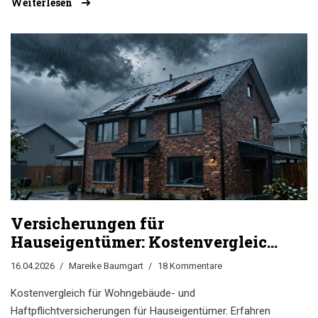
Weiterlesen
Versicherungen für
Hauseigentümer: Kostenvergleich
Wohngebäude & Haftpflicht
16.04.2026
Mareike Baumgart
18 Kommentare
Kostenvergleich für Wohngebäude- und
Haftpflichtversicherungen für Hauseigentümer. Erfahren