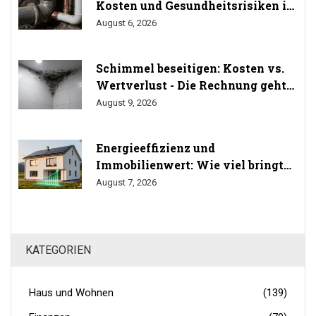
Kosten und Gesundheitsrisiken im
Trinkwasser
August 6, 2026
Schimmel beseitigen: Kosten vs.
Wertverlust - Die Rechnung geht
auf
August 9, 2026
Energieeffizienz und
Immobilienwert: Wie viel bringt
Sanierung wirklich? (Studien
August 7, 2026
2024/2025)
KATEGORIEN
Haus und Wohnen
(139)