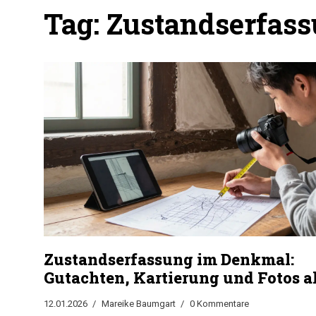
Tag: Zustandserfas
Zustandserfassung im Denkmal:
Gutachten, Kartierung und Fotos a
Grundlage für die Restaurierung
12.01.2026
Mareike Baumgart
0 Kommentare