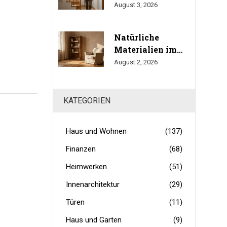
Eigentumswohnung:
August 3, 2026
So durchsetzen Sie
Ihr Umbaurecht
Natürliche
Materialien im
Haus: Holz, Stein
August 2, 2026
und Leinen für
gesundes
Wohnen
KATEGORIEN
Haus und Wohnen
(137)
Finanzen
(68)
Heimwerken
(51)
Innenarchitektur
(29)
Türen
(11)
Haus und Garten
(9)