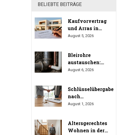
BELIEBTE BEITRÄGE
Kaufvorvertrag
und Arras in
Spanien: Das
August 5, 2026
müssen Sie beim
Immobilienkauf
Bleirohre
wissen
austauschen:
Fristen, Kosten und
August 6, 2026
Gesundheitsrisiken
im Trinkwasser
Schlüsselübergabe
nach
Immobilienkauf:
August 1, 2026
So erstellen Sie
das
Altersgerechtes
Übergabeprotokoll
Wohnen in der
richtig