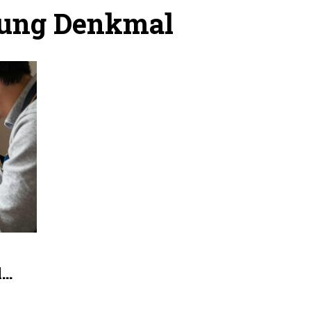
sung Denkmal
ls