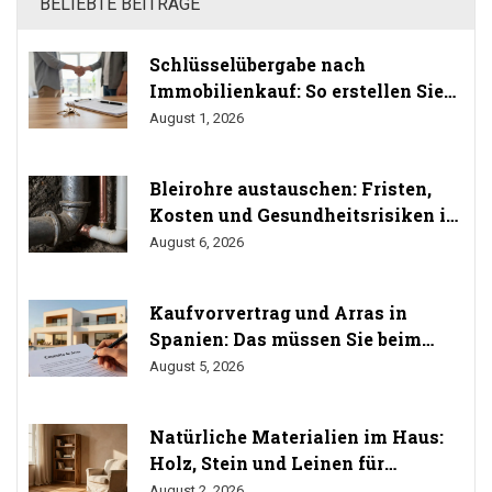
BELIEBTE BEITRÄGE
Schlüsselübergabe nach
Immobilienkauf: So erstellen Sie
das Übergabeprotokoll richtig
August 1, 2026
Bleirohre austauschen: Fristen,
Kosten und Gesundheitsrisiken im
Trinkwasser
August 6, 2026
Kaufvorvertrag und Arras in
Spanien: Das müssen Sie beim
Immobilienkauf wissen
August 5, 2026
Natürliche Materialien im Haus:
Holz, Stein und Leinen für
gesundes Wohnen
August 2, 2026