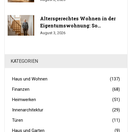
Altersgerechtes Wohnen in der
Eigentumswohnung: So
durchsetzen Sie Ihr Umbaurecht
August 3, 2026
KATEGORIEN
Haus und Wohnen
(137)
Finanzen
(68)
Heimwerken
(51)
Innenarchitektur
(29)
Türen
(11)
Haus und Garten
(9)