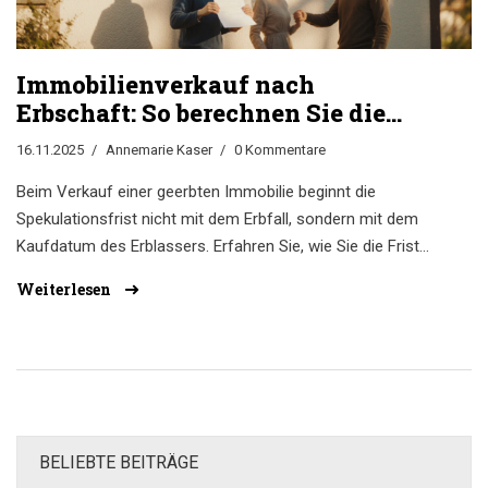
Immobilienverkauf nach
Erbschaft: So berechnen Sie die
Spekulationsfrist richtig
16.11.2025
Annemarie Kaser
0 Kommentare
Beim Verkauf einer geerbten Immobilie beginnt die
Spekulationsfrist nicht mit dem Erbfall, sondern mit dem
Kaufdatum des Erblassers. Erfahren Sie, wie Sie die Frist
richtig berechnen, Steuern sparen und typische Fehler
Weiterlesen
vermeiden.
BELIEBTE BEITRÄGE