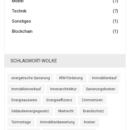
Möbel
(7)
Technik
(7)
Sonstiges
(1)
Blockchain
(1)
SCHLAGWORT-WOLKE
energetische Sanierung
KfW-Förderung
Immobilienkauf
Immobilienverkauf
Innenarchitektur
Sanierungskosten
Energieausweis
Energieeffizienz
Zimmertüren
Gebäudeenergiegesetz
Mietrecht
Brandschutz
Türmontage
Immobilienbewertung
Kosten