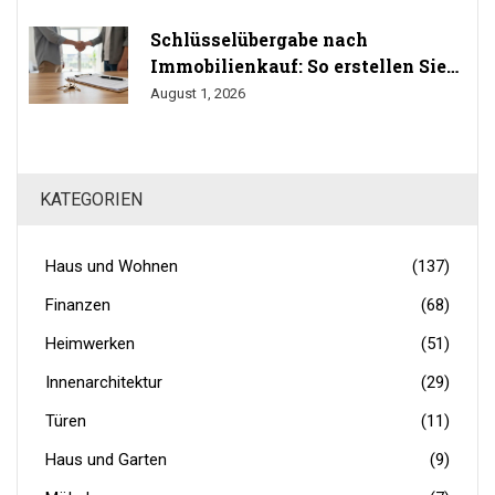
Schlüsselübergabe nach
Immobilienkauf: So erstellen Sie
das Übergabeprotokoll richtig
August 1, 2026
KATEGORIEN
Haus und Wohnen
(137)
Finanzen
(68)
Heimwerken
(51)
Innenarchitektur
(29)
Türen
(11)
Haus und Garten
(9)