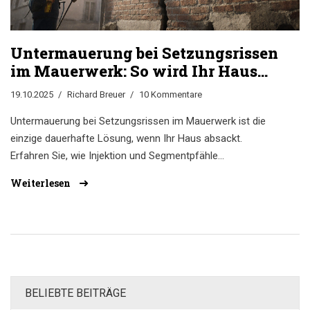
Untermauerung bei Setzungsrissen
im Mauerwerk: So wird Ihr Haus
stabilisiert
19.10.2025
Richard Breuer
10 Kommentare
Untermauerung bei Setzungsrissen im Mauerwerk ist die
einzige dauerhafte Lösung, wenn Ihr Haus absackt.
Erfahren Sie, wie Injektion und Segmentpfähle
funktionieren, was sie kosten und warum einfache
Weiterlesen
Rissverpressung nicht reicht.
BELIEBTE BEITRÄGE