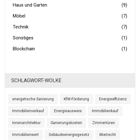
Haus und Garten
(9)
Möbel
(7)
Technik
(7)
Sonstiges
(1)
Blockchain
(1)
SCHLAGWORT-WOLKE
energetische Sanierung
KfW-Förderung
Energieeffizienz
Immobilienverkauf
Energieausweis
Immobilienkauf
Innenarchitektur
Sanierungskosten
Zimmertüren
Immobilienwert
Gebäudeenergiegesetz
Mietrecht