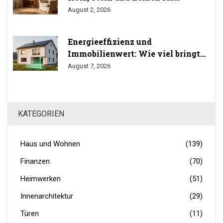
gesundes Wohnen
August 2, 2026
Energieeffizienz und
Immobilienwert: Wie viel bringt
Sanierung wirklich? (Studien
August 7, 2026
2024/2025)
KATEGORIEN
Haus und Wohnen
(139)
Finanzen
(70)
Heimwerken
(51)
Innenarchitektur
(29)
Türen
(11)