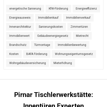
energetische Sanierung
KfW-Förderung
Energieeffizienz
Energieausweis
Immobilienkauf
Immobilienverkauf
Innenarchitektur
Sanierungskosten
Zimmertüren
Immobilienwert
Gebäudeenergiegesetz
Mietrecht
Brandschutz
Türmontage
Immobilienbewertung
Kosten
BAFA Förderung
Wohnungseigentumsgesetz
Wohngebäudeversicherung
Mieterhöhung
Pirnar Tischlerwerkstätte:
Innentüren Experten