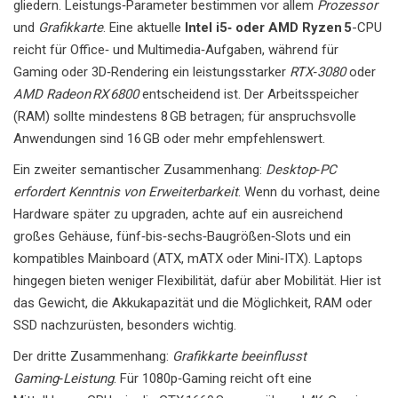
gliedern. Leistungs‑Parameter bestimmen vor allem
Prozessor
und
Grafikkarte
. Eine aktuelle
Intel i5‑ oder AMD Ryzen 5
-CPU
reicht für Office‑ und Multimedia‑Aufgaben, während für
Gaming oder 3D‑Rendering ein leistungsstarker
RTX‑3080
oder
AMD Radeon RX 6800
entscheidend ist. Der Arbeitsspeicher
(RAM) sollte mindestens 8 GB betragen; für anspruchsvolle
Anwendungen sind 16 GB oder mehr empfehlenswert.
Ein zweiter semantischer Zusammenhang:
Desktop‑PC
erfordert Kenntnis von Erweiterbarkeit
. Wenn du vorhast, deine
Hardware später zu upgraden, achte auf ein ausreichend
großes Gehäuse, fünf‑bis‑sechs‑Baugrößen‑Slots und ein
kompatibles Mainboard (ATX, mATX oder Mini‑ITX). Laptops
hingegen bieten weniger Flexibilität, dafür aber Mobilität. Hier ist
das Gewicht, die Akkukapazität und die Möglichkeit, RAM oder
SSD nachzurüsten, besonders wichtig.
Der dritte Zusammenhang:
Grafikkarte beeinflusst
Gaming‑Leistung
. Für 1080p‑Gaming reicht oft eine