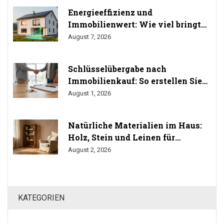
Energieeffizienz und
Immobilienwert: Wie viel bringt
Sanierung wirklich? (Studien
August 7, 2026
2024/2025)
Schlüsselübergabe nach
Immobilienkauf: So erstellen Sie
das Übergabeprotokoll richtig
August 1, 2026
Natürliche Materialien im Haus:
Holz, Stein und Leinen für
gesundes Wohnen
August 2, 2026
KATEGORIEN