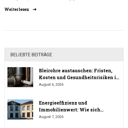
beim Kauf clever sparst.
Weiterlesen
BELIEBTE BEITRÄGE
Bleirohre austauschen: Fristen,
Kosten und Gesundheitsrisiken im
Trinkwasser
August 6, 2026
Energieeffizienz und
Immobilienwert: Wie sich
Sanierung auf den Preis auswirkt
August 7, 2026