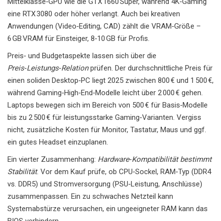
Mittelklasse‑GPU wie die GTX 1660 Super, während 4K‑Gaming
eine RTX 3080 oder höher verlangt. Auch bei kreativen
Anwendungen (Video‑Editing, CAD) zählt die VRAM‑Größe –
6 GB VRAM für Einsteiger, 8‑10 GB für Profis.
Preis‑ und Budgetaspekte lassen sich über die
Preis‑Leistungs‑Relation
prüfen. Der durchschnittliche Preis für
einen soliden Desktop‑PC liegt 2025 zwischen 800 € und 1 500 €,
während Gaming‑High‑End‑Modelle leicht über 2 000 € gehen.
Laptops bewegen sich im Bereich von 500 € für Basis‑Modelle
bis zu 2 500 € für leistungsstarke Gaming‑Varianten. Vergiss
nicht, zusätzliche Kosten für Monitor, Tastatur, Maus und ggf.
ein gutes Headset einzuplanen.
Ein vierter Zusammenhang:
Hardware‑Kompatibilität bestimmt
Stabilität
. Vor dem Kauf prüfe, ob CPU‑Sockel, RAM‑Typ (DDR4
vs. DDR5) und Stromversorgung (PSU‑Leistung, Anschlüsse)
zusammenpassen. Ein zu schwaches Netzteil kann
Systemabstürze verursachen, ein ungeeigneter RAM kann das