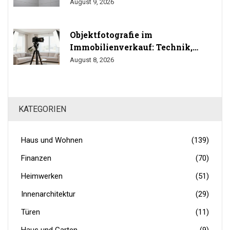
auf
August 9, 2026
Objektfotografie im
Immobilienverkauf: Technik,
Perspektiven und Do's & Don'ts
August 8, 2026
KATEGORIEN
Haus und Wohnen
(139)
Finanzen
(70)
Heimwerken
(51)
Innenarchitektur
(29)
Türen
(11)