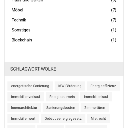
Haus und Garten
(9)
Möbel
(7)
Technik
(7)
Sonstiges
(1)
Blockchain
(1)
SCHLAGWORT-WOLKE
energetische Sanierung
KfW-Förderung
Energieeffizienz
Immobilienverkauf
Energieausweis
Immobilienkauf
Innenarchitektur
Sanierungskosten
Zimmertüren
Immobilienwert
Gebäudeenergiegesetz
Mietrecht