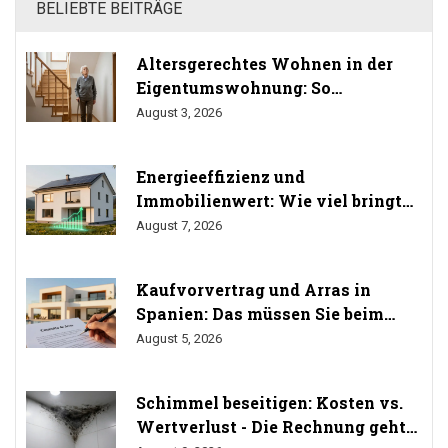
BELIEBTE BEITRÄGE
Altersgerechtes Wohnen in der
Eigentumswohnung: So
durchsetzen Sie Ihr Umbaurecht
August 3, 2026
Energieeffizienz und
Immobilienwert: Wie viel bringt
Sanierung wirklich? (Studien
August 7, 2026
2024/2025)
Kaufvorvertrag und Arras in
Spanien: Das müssen Sie beim
Immobilienkauf wissen
August 5, 2026
Schimmel beseitigen: Kosten vs.
Wertverlust - Die Rechnung geht