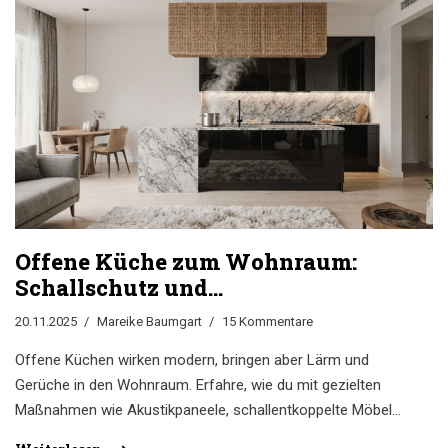
Offene Küche zum Wohnraum:
Schallschutz und
Geruchsmanagement - Praktische
20.11.2025
Mareike Baumgart
15 Kommentare
Lösungen für mehr Ruhe und
Komfort
Offene Küchen wirken modern, bringen aber Lärm und
Gerüche in den Wohnraum. Erfahre, wie du mit gezielten
Maßnahmen wie Akustikpaneele, schallentkoppelte Möbel
und starke Dunstabzugshauben Ruhe und Komfort