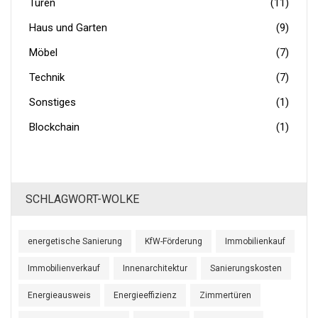
Türen
(11)
Haus und Garten
(9)
Möbel
(7)
Technik
(7)
Sonstiges
(1)
Blockchain
(1)
SCHLAGWORT-WOLKE
energetische Sanierung
KfW-Förderung
Immobilienkauf
Immobilienverkauf
Innenarchitektur
Sanierungskosten
Energieausweis
Energieeffizienz
Zimmertüren