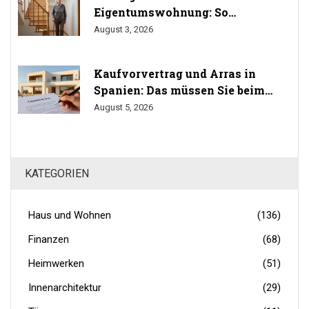
Eigentumswohnung: So
durchsetzen Sie Ihr Umbaurecht
August 3, 2026
Kaufvorvertrag und Arras in
Spanien: Das müssen Sie beim
Immobilienkauf wissen
August 5, 2026
KATEGORIEN
Haus und Wohnen
(136)
Finanzen
(68)
Heimwerken
(51)
Innenarchitektur
(29)