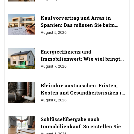
Kaufvorvertrag und Arras in
Spanien: Das müssen Sie beim
Immobilienkauf wissen
August 5, 2026
Energieeffizienz und
Immobilienwert: Wie viel bringt
Sanierung wirklich? (Studien
August 7, 2026
2024/2025)
Bleirohre austauschen: Fristen,
Kosten und Gesundheitsrisiken im
Trinkwasser
August 6, 2026
Schlüsselübergabe nach
Immobilienkauf: So erstellen Sie
das Übergabeprotokoll richtig
August 1, 2026