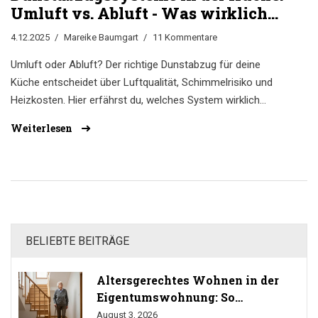
Umluft vs. Abluft - Was wirklich
besser ist
4.12.2025
Mareike Baumgart
11 Kommentare
Umluft oder Abluft? Der richtige Dunstabzug für deine
Küche entscheidet über Luftqualität, Schimmelrisiko und
Heizkosten. Hier erfährst du, welches System wirklich
besser ist - mit Fakten statt Werbung.
Weiterlesen
BELIEBTE BEITRÄGE
Altersgerechtes Wohnen in der
Eigentumswohnung: So
durchsetzen Sie Ihr Umbaurecht
August 3, 2026