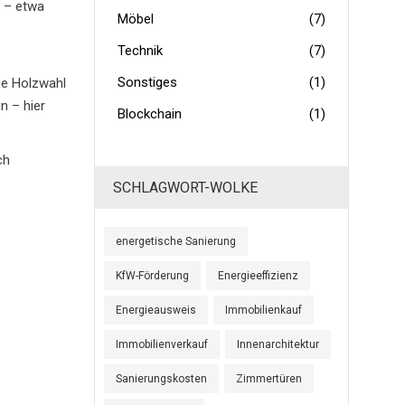
n – etwa
Möbel
(7)
Technik
(7)
Sonstiges
(1)
ige Holzwahl
n – hier
Blockchain
(1)
ch
SCHLAGWORT-WOLKE
energetische Sanierung
KfW-Förderung
Energieeffizienz
Energieausweis
Immobilienkauf
Immobilienverkauf
Innenarchitektur
Sanierungskosten
Zimmertüren