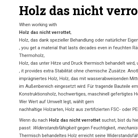
Holz das nicht verro
When working with
Holz das nicht verrottet
,
Holz, das dank spezieller Behandlung oder natürlicher Eigen
, you get a material that lasts decades even in feuchten 
Thermoholz
,
Holz, das unter Hitze und Druck thermisch behandelt wird,
, it provides extra Stabilität ohne chemische Zusätze. An
imprägniertes Holz
,
Holz, das mit wasserabweisenden Mitte
im Außenbereich eingesetzt wird. Für tragende Bauteile em
Konstruktionsholz
,
hochwertiges, maschinell gefertigtes Ho
Wer Wert auf Umwelt legt, wählt gern
nachhaltige Holzarten
,
Holz aus zertifizierten FSC‑ oder 
Wenn du nach
Holz das nicht verrottet
suchst, bist du hi
passt:
Widerstandsfähigkeit
gegen Feuchtigkeit,
mechanisc
Thermisch behandeltes Holz erreicht seine Widerstandsfäh