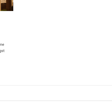
rne
gst