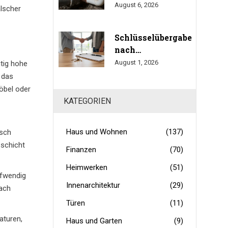
Fristen, Kosten und
August 6, 2026
2024/2025)
lscher
Gesundheitsrisiken
im Trinkwasser
Schlüsselübergabe
nach
Immobilienkauf:
August 1, 2026
itig hohe
So erstellen Sie
 das
das
öbel oder
Übergabeprotokoll
KATEGORIEN
richtig
Haus und Wohnen
(137)
isch
zschicht
Finanzen
(70)
Heimwerken
(51)
ufwendig
Innenarchitektur
(29)
nach
Türen
(11)
aturen,
Haus und Garten
(9)