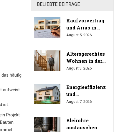
BELIEBTE BEITRÄGE
Kaufvorvertrag
und Arras in
Spanien: Das
August 5, 2026
müssen Sie beim
Immobilienkauf
Altersgerechtes
wissen
Wohnen in der
Eigentumswohnung:
August 3, 2026
So durchsetzen Sie
, das häufig
Ihr Umbaurecht
Energieeffizienz
it aufweist
.
und
Immobilienwert:
August 7, 2026
 ist
.
Wie viel bringt
ein Projekt
Sanierung
Bleirohre
wirklich?
 Bauten.
austauschen:
(Studien
himmel