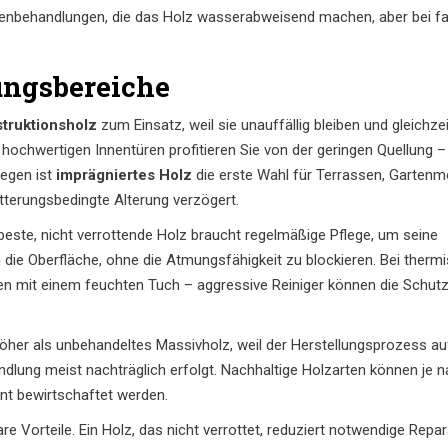
henbehandlungen, die das Holz wasserabweisend machen, aber bei fa
ngsbereiche
truktionsholz
zum Einsatz, weil sie unauffällig bleiben und gleichze
hochwertigen Innentüren profitieren Sie von der geringen Quellung –
gegen ist
imprägniertes Holz
die erste Wahl für Terrassen, Gartenm
itterungsbedingte Alterung verzögert.
 beste, nicht verrottende Holz braucht regelmäßige Pflege, um seine
 die Oberfläche, ohne die Atmungsfähigkeit zu blockieren. Bei therm
en mit einem feuchten Tuch – aggressive Reiniger können die Schut
 höher als unbehandeltes Massivholz, weil der Herstellungsprozess a
ehandlung meist nachträglich erfolgt. Nachhaltige Holzarten können je 
ient bewirtschaftet werden.
e Vorteile. Ein Holz, das nicht verrottet, reduziert notwendige Repar