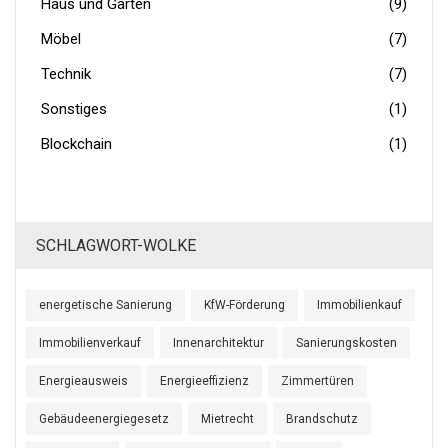
Haus und Garten
(9)
Möbel
(7)
Technik
(7)
Sonstiges
(1)
Blockchain
(1)
SCHLAGWORT-WOLKE
energetische Sanierung
KfW-Förderung
Immobilienkauf
Immobilienverkauf
Innenarchitektur
Sanierungskosten
Energieausweis
Energieeffizienz
Zimmertüren
Gebäudeenergiegesetz
Mietrecht
Brandschutz