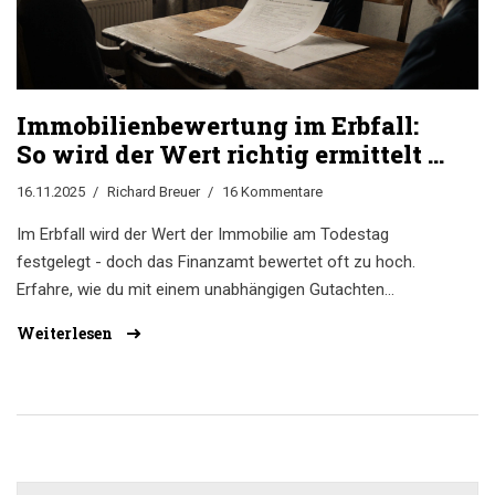
Immobilienbewertung im Erbfall:
So wird der Wert richtig ermittelt -
Gutachten, Stichtag und
16.11.2025
Richard Breuer
16 Kommentare
Finanzamt
Im Erbfall wird der Wert der Immobilie am Todestag
festgelegt - doch das Finanzamt bewertet oft zu hoch.
Erfahre, wie du mit einem unabhängigen Gutachten
Erbschaftsteuer sparst, welche Verfahren gelten und
Weiterlesen
warum der Stichtag entscheidend ist.