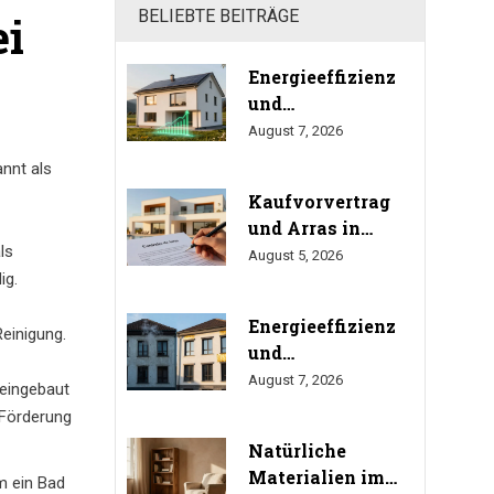
BELIEBTE BEITRÄGE
ei
Energieeffizienz
und
Immobilienwert:
August 7, 2026
Wie viel bringt
annt als
Sanierung
Kaufvorvertrag
wirklich?
und Arras in
(Studien
ls
Spanien: Das
August 5, 2026
2024/2025)
ig.
müssen Sie beim
Immobilienkauf
Energieeffizienz
wissen
Reinigung
.
und
Immobilienwert:
August 7, 2026
 eingebaut
Wie sich
 Förderung
Sanierung auf den
Natürliche
Preis auswirkt
Materialien im
m ein Bad