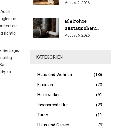
Haus: Holz, Stein
August 2, 2026
und Leinen für
. Auch
gesundes
engleiche
Bleirohre
Wohnen
tiert die
austauschen:
g richtig
Fristen, Kosten und
August 6, 2026
Gesundheitsrisiken
im Trinkwasser
e Beiträge,
KATEGORIEN
richtig
 Bad
tig zu
Haus und Wohnen
(138)
Finanzen
(70)
Heimwerken
(51)
Innenarchitektur
(29)
Türen
(11)
Haus und Garten
(9)