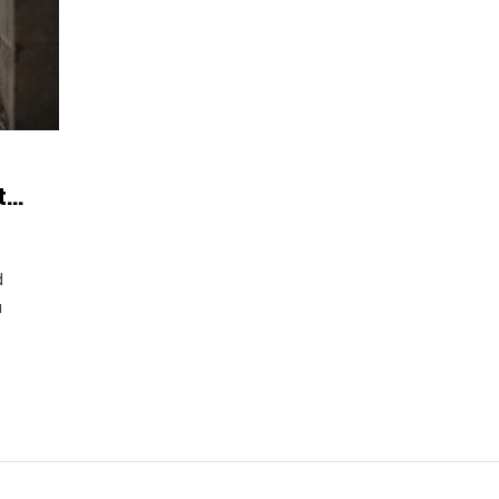
te
d
u