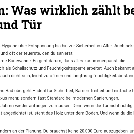
: Was wirklich zählt b
und Tür
n Hygiene über Entspannung bis hin zur Sicherheit im Alter
. Auch bek
 und oft der teuerste, den du sanierst.
derne Badewanne. Es geht darum, dass alles zusammenpasst: die
h als Schallschutz und Feuchtigkeitssperre arbeitet
. Auch bekannt a
uch dicht sein, leicht zu öffnen und langfristig feuchtigkeitsbeständ
s Bad übergeht – ideal für Sicherheit, Barrierefreiheit und einfache 
 Luxus mehr, sondern fast Standard bei modernen Sanierungen.
i Jahren wieder anfangen zu müssen. Denn wenn die Tür nicht richtig
cht abgedichtet ist, steht das Holz unter dem Boden. Und wenn du die
ndern an der Planung. Du brauchst keine 20.000 Euro auszugeben, u