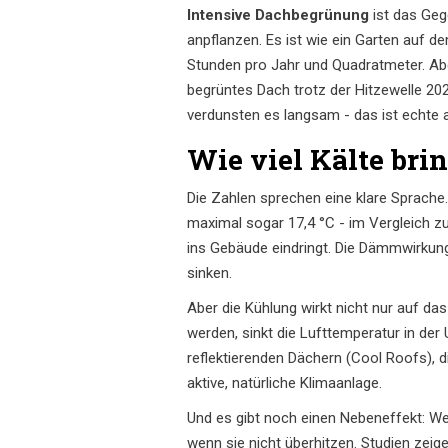
Intensive Dachbegrünung
ist das Geg
anpflanzen. Es ist wie ein Garten auf d
Stunden pro Jahr und Quadratmeter. Aber 
begrüntes Dach trotz der Hitzewelle 20
verdunsten es langsam - das ist echte a
Wie viel Kälte bri
Die Zahlen sprechen eine klare Sprache
maximal sogar 17,4 °C - im Vergleich z
ins Gebäude eindringt. Die Dämmwirkung
sinken.
Aber die Kühlung wirkt nicht nur auf da
werden, sinkt die Lufttemperatur in der 
reflektierenden Dächern (Cool Roofs), 
aktive, natürliche Klimaanlage.
Und es gibt noch einen Nebeneffekt: Wen
wenn sie nicht überhitzen. Studien zeig