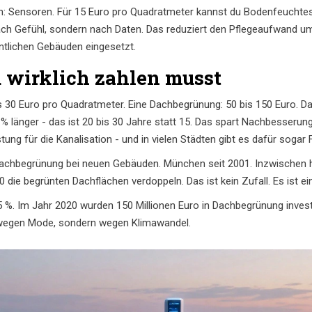
n: Sensoren. Für 15 Euro pro Quadratmeter kannst du Bodenfeuchtesen
ch Gefühl, sondern nach Daten. Das reduziert den Pflegeaufwand um
tlichen Gebäuden eingesetzt.
 wirklich zahlen musst
30 Euro pro Quadratmeter. Eine Dachbegrünung: 50 bis 150 Euro. Das 
 % länger - das ist 20 bis 30 Jahre statt 15. Das spart Nachbesseru
ung für die Kanalisation - und in vielen Städten gibt es dafür sogar 
ür Dachbegrünung bei neuen Gebäuden. München seit 2001. Inzwischen
0 die begrünten Dachflächen verdoppeln. Das ist kein Zufall. Es ist e
,5 %. Im Jahr 2020 wurden 150 Millionen Euro in Dachbegrünung inves
t wegen Mode, sondern wegen Klimawandel.