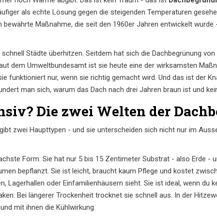
ufiger als echte Lösung gegen die steigenden Temperaturen gesehen
h bewährte Maßnahme, die seit den 1960er Jahren entwickelt wurde 
e schnell Städte überhitzen. Seitdem hat sich die Dachbegrünung von 
 Laut dem Umweltbundesamt ist sie heute eine der wirksamsten Maß
 funktioniert nur, wenn sie richtig gemacht wird. Und das ist der Kna
undert man sich, warum das Dach nach drei Jahren braun ist und kei
ensiv? Die zwei Welten der Dach
 gibt zwei Haupttypen - und sie unterscheiden sich nicht nur im Auss
fachste Form. Sie hat nur 5 bis 15 Zentimeter Substrat - also Erde -
men bepflanzt. Sie ist leicht, braucht kaum Pflege und kostet zwisc
n, Lagerhallen oder Einfamilienhäusern sieht. Sie ist ideal, wenn du 
n: Bei längerer Trockenheit trocknet sie schnell aus. In der Hitzewe
und mit ihnen die Kühlwirkung.