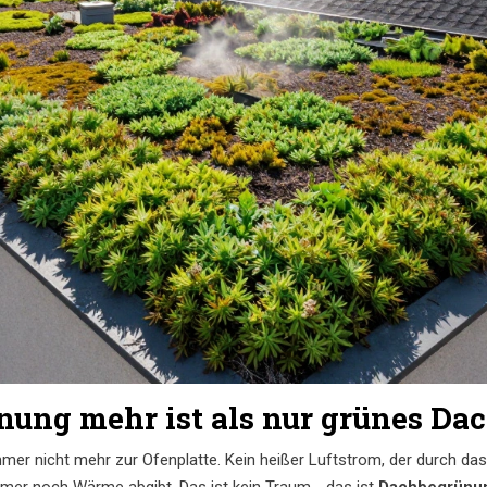
ng mehr ist als nur grünes Da
mmer nicht mehr zur Ofenplatte. Kein heißer Luftstrom, der durch da
mer noch Wärme abgibt. Das ist kein Traum - das ist
Dachbegrünu