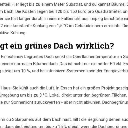
enteil. Hier liegt bis zu einem Meter Substrat, und du kannst Bäume,
em Dach. Die Kosten liegen bei 120 bis 150 Euro pro Quadratmeter, un
sie hält länger durch. In einem Fallbericht aus Leipzig berichtete ei
22 eine konstante Kühlung von 1,5 °C im Gebäudeinnern erreichte. Di
ktive Kühlung.
ngt ein grünes Dach wirklich?
. Ein extensiv begrüntes Dach senkt die Oberflächentemperatur im 
u einem normalen Bitumendach. Das ist nicht nur ein netter Effekt. 
 steigt um 10 %, und bei intensiven Systemen kann der Energieverbr
s Haus. Sie kühlt auch die Luft. In Essen hat ein großes Projekt gez
Umgebung um bis zu 3 °C. Lokal, direkt unter den begrünten Flächen, 
die nur Sonnenlicht zurückwerfen - aber nicht abkühlen. Dachbegrünu
n du Solarpanels auf dem Dach hast, hilft die Begrünung denen auch. 
en, dass die Leistung um bis zu 15 % steigt, wenn die Dachbegrünung 