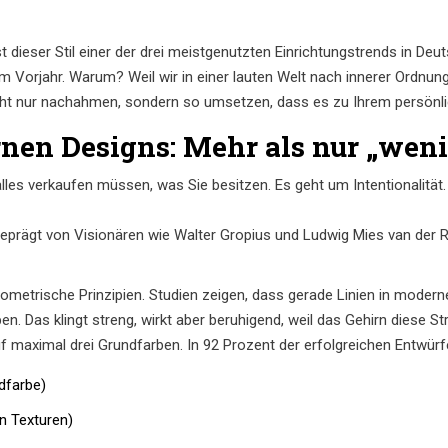
t dieser Stil einer der drei meistgenutzten Einrichtungstrends in De
 Vorjahr. Warum? Weil wir in einer lauten Welt nach innerer Ordnung
icht nur nachahmen, sondern so umsetzen, dass es zu Ihrem persönl
nen Designs: Mehr als nur „weni
lles verkaufen müssen, was Sie besitzen. Es geht um Intentionalität
geprägt von Visionären wie
Walter Gropius
und
Ludwig Mies van der 
eometrische Prinzipien. Studien zeigen, dass gerade Linien in mode
as klingt streng, wirkt aber beruhigend, weil das Gehirn diese Stru
f maximal drei Grundfarben. In 92 Prozent der erfolgreichen Entwürf
dfarbe)
n Texturen)