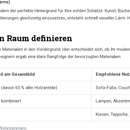
ärme)
ndern der perfekte Hintergrund für Ihre echten Schätze: Kunst, Büch
erungen gleichzeitig einzusetzen, entsteht schnell visueller Lärm. H
en Raum definieren
e Materialien in den Vordergrund. Hier entscheidet sich, ob Ihr mod
Designern ergab eine klare Rangfolge der bevorzugten Materialien:
il am Gesamtbild
Empfohlene Nut
 (davon 65 % aller Holzanteile)
Sofa-Füße, Couch
 kombiniert
Lampen, Akzentm
Kissen, Teppiche
n Wohnzimmern