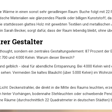
 Wärme in einen sonst sehr geradlinigen Raum. Buche folgt mit 22 Pr
sche Materialien wie glänzendes Plastik oder billigen Kunststoff, da
e stattdessen glattes Holz mit gewebten Textilien und metallischen
 Sarah Becker, sorgt dafür, dass der Raum lebendig bleibt, ohne üb
rer Gestalter
rthought, sondern ein zentrales Gestaltungselement. 87 Prozent de
2.700 und 4.000 Kelvin. Warum dieser Bereich?
nd gelblich - ideal für abendliche Entspannung. Bei 4.000 Kelvin wird 
zu sehen. Vermeiden Sie kaltes Blaulicht (über 5.000 Kelvin) im Wohn
s Licht. Deckenstrahler, die direkt in die Mitte des Raums leuchten,
en hinter Vorhängen, bodennahe Stehleuchten oder schwebende Pend
eine Räume (durchschnittlich 22 Quadratmeter in deutschen Städten) 