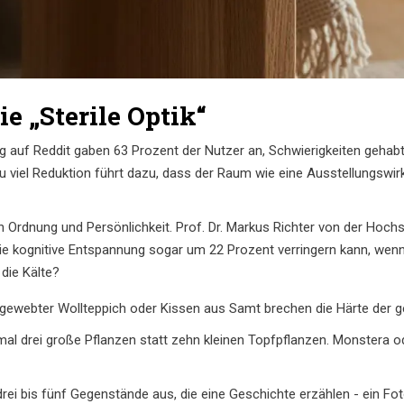
e „Sterile Optik“
ung auf Reddit gaben 63 Prozent der Nutzer an, Schwierigkeiten geha
u viel Reduktion führt dazu, dass der Raum wie eine Ausstellungswirke
n Ordnung und Persönlichkeit. Prof. Dr. Markus Richter von der Hoch
ie kognitive Entspannung sogar um 22 Prozent verringern kann, wen
 die Kälte?
gewebter Wollteppich oder Kissen aus Samt brechen die Härte der ge
al drei große Pflanzen statt zehn kleinen Topfpflanzen. Monstera o
rei bis fünf Gegenstände aus, die eine Geschichte erzählen - ein Fo