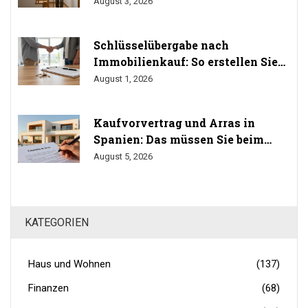
durchsetzen Sie Ihr Umbaurecht
August 3, 2026
Schlüsselübergabe nach
Immobilienkauf: So erstellen Sie
das Übergabeprotokoll richtig
August 1, 2026
Kaufvorvertrag und Arras in
Spanien: Das müssen Sie beim
Immobilienkauf wissen
August 5, 2026
KATEGORIEN
Haus und Wohnen
(137)
Finanzen
(68)