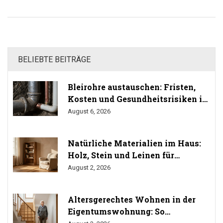
Einsatzmöglichkeiten und die verschiedenen Materialien
einer Blockzarge Tür.
BELIEBTE BEITRÄGE
Bleirohre austauschen: Fristen,
Kosten und Gesundheitsrisiken im
Trinkwasser
August 6, 2026
Natürliche Materialien im Haus:
Holz, Stein und Leinen für
gesundes Wohnen
August 2, 2026
Altersgerechtes Wohnen in der
Eigentumswohnung: So