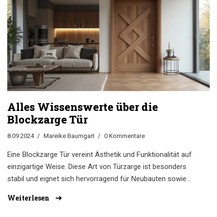
Alles Wissenswerte über die
Blockzarge Tür
8.09.2024
Mareike Baumgart
0 Kommentare
Eine Blockzarge Tür vereint Ästhetik und Funktionalität auf
einzigartige Weise. Diese Art von Türzarge ist besonders
stabil und eignet sich hervorragend für Neubauten sowie
Renovierungen. Im Gegensatz zu herkömmlichen Zargen
Weiterlesen
ist die Blockzarge besonders flexibel in Design und
Montage. Erfahren Sie mehr über die Vorteile,