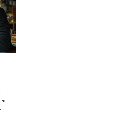
e
sen.
n
 die