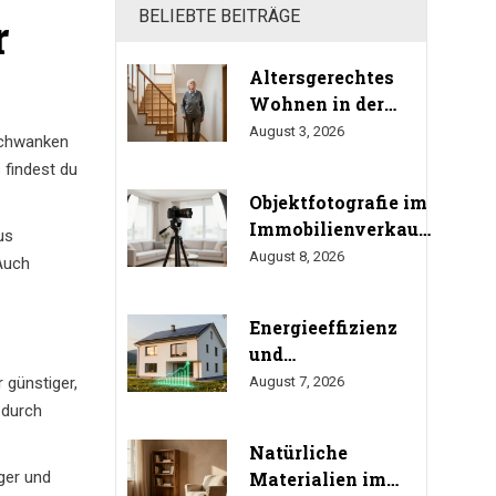
BELIEBTE BEITRÄGE
r
Altersgerechtes
Wohnen in der
Eigentumswohnung:
August 3, 2026
 schwanken
So durchsetzen Sie
 findest du
Ihr Umbaurecht
Objektfotografie im
Immobilienverkauf:
us
Technik,
August 8, 2026
 Auch
Perspektiven und
Do's & Don'ts
Energieeffizienz
und
Immobilienwert:
 günstiger,
August 7, 2026
Wie viel bringt
 durch
Sanierung
Natürliche
wirklich?
ger und
Materialien im
(Studien