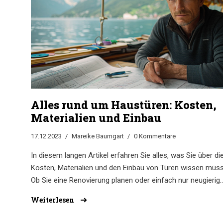
Alles rund um Haustüren: Kosten,
Materialien und Einbau
17.12.2023
Mareike Baumgart
0 Kommentare
In diesem langen Artikel erfahren Sie alles, was Sie über di
Kosten, Materialien und den Einbau von Türen wissen müs
Ob Sie eine Renovierung planen oder einfach nur neugierig
sind, welche Faktoren den Preis einer Tür beeinflussen, hier
Weiterlesen
finden Sie die Antworten. Wir decken verschiedene Türarte
auf, vergleichen Materialien und bieten praktische Tipps für