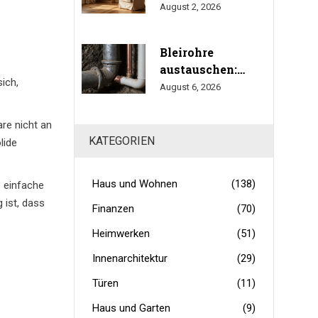
Haus: Holz, Stein
August 2, 2026
2024/2025)
und Leinen für
gesundes
Bleirohre
Wohnen
austauschen:
ich,
Fristen, Kosten und
August 6, 2026
Gesundheitsrisiken
im Trinkwasser
re nicht an
KATEGORIEN
lide
Haus und Wohnen
(138)
e einfache
 ist, dass
Finanzen
(70)
Heimwerken
(51)
Innenarchitektur
(29)
Türen
(11)
Haus und Garten
(9)