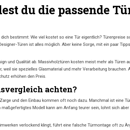
dest du die passende Tü
 dich bestimmt: Wie viel kostet so eine Tür eigentlich? Türenpreise
esigner-Türen ist alles möglich. Aber keine Sorge, mit ein paar Tipps
esign und Qualität ab. Massivholztüren kosten meist mehr als Türen a
er, weil sie spezielles Glasmaterial und mehr Verarbeitung brauchen.
chutz erhöhen den Preis.
isvergleich achten?
ie Zarge und den Einbau kommen oft noch dazu. Manchmal ist eine Tür
in maßgefertigtes Modell kann am Anfang teurer sein, lohnt sich aber
imwerken verlockend klingt, führt eine falsche Türmontage oft zu Är