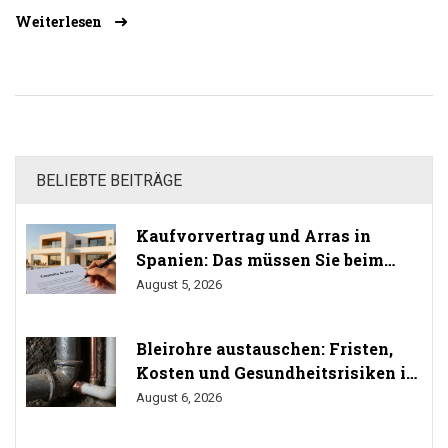
Es werden Tipps gegeben, wie man die beste Tür für sein
Weiterlesen
Zuhause auswählt und, wie man Geld sparen kann.
BELIEBTE BEITRÄGE
Kaufvorvertrag und Arras in
Spanien: Das müssen Sie beim
Immobilienkauf wissen
August 5, 2026
Bleirohre austauschen: Fristen,
Kosten und Gesundheitsrisiken im
Trinkwasser
August 6, 2026