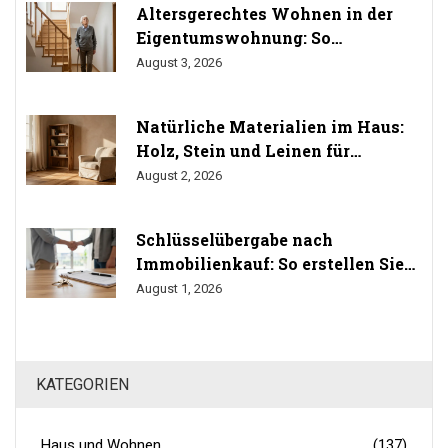
Altersgerechtes Wohnen in der
Eigentumswohnung: So
durchsetzen Sie Ihr Umbaurecht
August 3, 2026
Natürliche Materialien im Haus:
Holz, Stein und Leinen für
gesundes Wohnen
August 2, 2026
Schlüsselübergabe nach
Immobilienkauf: So erstellen Sie
das Übergabeprotokoll richtig
August 1, 2026
KATEGORIEN
Haus und Wohnen
(137)