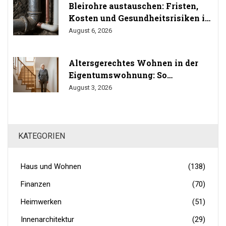
Bleirohre austauschen: Fristen,
Kosten und Gesundheitsrisiken im
Trinkwasser
August 6, 2026
Altersgerechtes Wohnen in der
Eigentumswohnung: So
durchsetzen Sie Ihr Umbaurecht
August 3, 2026
KATEGORIEN
Haus und Wohnen
(138)
Finanzen
(70)
Heimwerken
(51)
Innenarchitektur
(29)