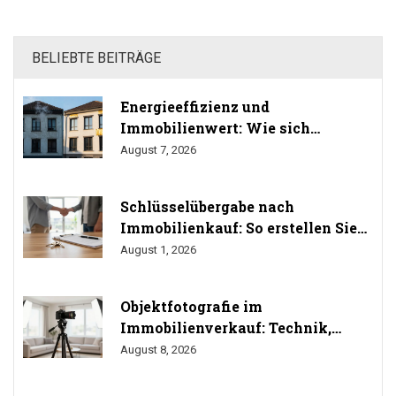
BELIEBTE BEITRÄGE
Energieeffizienz und
Immobilienwert: Wie sich
Sanierung auf den Preis auswirkt
August 7, 2026
Schlüsselübergabe nach
Immobilienkauf: So erstellen Sie
das Übergabeprotokoll richtig
August 1, 2026
Objektfotografie im
Immobilienverkauf: Technik,
Perspektiven und Do's & Don'ts
August 8, 2026