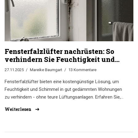
Fensterfalzlüfter nachrüsten: So
verhindern Sie Feuchtigkeit und
Schimmel ohne teure
27.11.2025
Mareike Baumgart
13 Kommentare
Lüftungsanlage
Fensterfalzlüfter bieten eine kostengünstige Lösung, um
Feuchtigkeit und Schimmel in gut gedämmten Wohnungen
zu verhindern - ohne teure Lüftungsanlagen. Erfahren Sie,
wie sie funktionieren, wo sie sinnvoll sind und was sie
Weiterlesen
kosten.