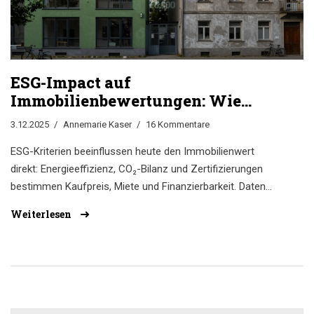
ESG-Impact auf
Immobilienbewertungen: Wie
Nachhaltigkeit den Marktwert
3.12.2025
Annemarie Kaser
16 Kommentare
beeinflusst
ESG-Kriterien beeinflussen heute den Immobilienwert
direkt: Energieeffizienz, CO₂-Bilanz und Zertifizierungen
bestimmen Kaufpreis, Miete und Finanzierbarkeit. Daten
zeigen klare Wertunterschiede zwischen nachhaltigen und
Weiterlesen
alten Gebäuden.