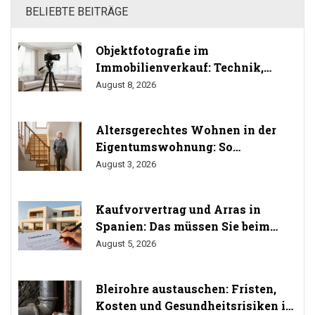
BELIEBTE BEITRÄGE
Objektfotografie im
Immobilienverkauf: Technik,
Perspektiven und Do's & Don'ts
August 8, 2026
Altersgerechtes Wohnen in der
Eigentumswohnung: So
durchsetzen Sie Ihr Umbaurecht
August 3, 2026
Kaufvorvertrag und Arras in
Spanien: Das müssen Sie beim
Immobilienkauf wissen
August 5, 2026
Bleirohre austauschen: Fristen,
Kosten und Gesundheitsrisiken im