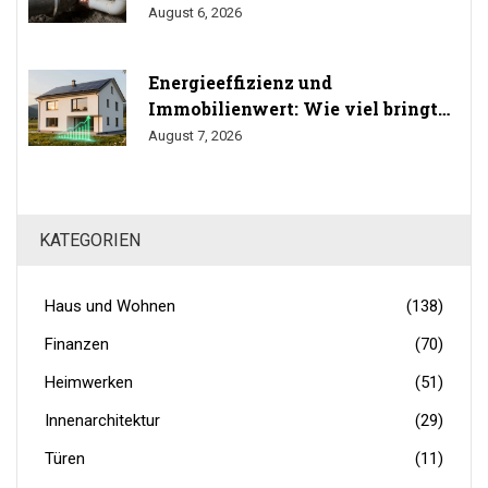
Trinkwasser
August 6, 2026
Energieeffizienz und
Immobilienwert: Wie viel bringt
Sanierung wirklich? (Studien
August 7, 2026
2024/2025)
KATEGORIEN
Haus und Wohnen
(138)
Finanzen
(70)
Heimwerken
(51)
Innenarchitektur
(29)
Türen
(11)