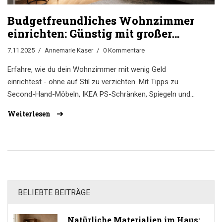
Budgetfreundliches Wohnzimmer
einrichten: Günstig mit großer
Wirkung - So geht’s 2025
7.11.2025
Annemarie Kaser
0 Kommentare
Erfahre, wie du dein Wohnzimmer mit wenig Geld
einrichtest - ohne auf Stil zu verzichten. Mit Tipps zu
Second-Hand-Möbeln, IKEA PS-Schränken, Spiegeln und
DIY-Ideen für 2025.
Weiterlesen
BELIEBTE BEITRÄGE
Natürliche Materialien im Haus: