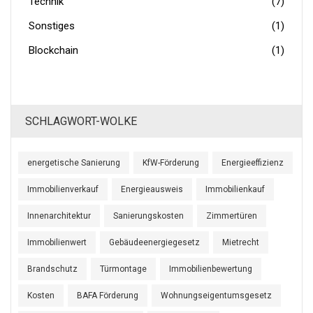
Technik
(7)
Sonstiges
(1)
Blockchain
(1)
SCHLAGWORT-WOLKE
energetische Sanierung
KfW-Förderung
Energieeffizienz
Immobilienverkauf
Energieausweis
Immobilienkauf
Innenarchitektur
Sanierungskosten
Zimmertüren
Immobilienwert
Gebäudeenergiegesetz
Mietrecht
Brandschutz
Türmontage
Immobilienbewertung
Kosten
BAFA Förderung
Wohnungseigentumsgesetz