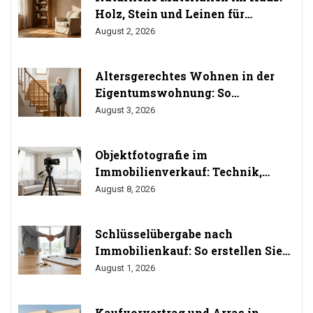
Holz, Stein und Leinen für
gesundes Wohnen
August 2, 2026
Altersgerechtes Wohnen in der
Eigentumswohnung: So
durchsetzen Sie Ihr Umbaurecht
August 3, 2026
Objektfotografie im
Immobilienverkauf: Technik,
Perspektiven und Do's & Don'ts
August 8, 2026
Schlüsselübergabe nach
Immobilienkauf: So erstellen Sie
das Übergabeprotokoll richtig
August 1, 2026
Kaufvorvertrag und Arras in