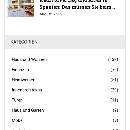
Spanien: Das müssen Sie beim
Immobilienkauf wissen
August 5, 2026
KATEGORIEN
Haus und Wohnen
(138)
Finanzen
(70)
Heimwerken
(51)
Innenarchitektur
(29)
Türen
(11)
Haus und Garten
(9)
Möbel
(7)