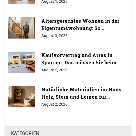
das Übergabeprotokoll richtig
August 1, 2026
Altersgerechtes Wohnen in der
Eigentumswohnung: So
durchsetzen Sie Ihr Umbaurecht
August 3, 2026
Kaufvorvertrag und Arras in
Spanien: Das müssen Sie beim
Immobilienkauf wissen
August 5, 2026
Natürliche Materialien im Haus:
Holz, Stein und Leinen für
gesundes Wohnen
August 2, 2026
KATEGORIEN