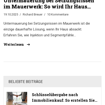
Untermauerung bei Setzungsrissen
im Mauerwerk: So wird Ihr Haus
stabilisiert
19.10.2025
Richard Breuer
10 Kommentare
Untermauerung bei Setzungsrissen im Mauerwerk ist die
einzige dauerhafte Lösung, wenn Ihr Haus absackt.
Erfahren Sie, wie Injektion und Segmentpfähle
funktionieren, was sie kosten und warum einfache
Weiterlesen
Rissverpressung nicht reicht.
BELIEBTE BEITRÄGE
Schlüsselübergabe nach
Immobilienkauf: So erstellen Sie