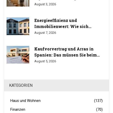
durchsetzen Sie Ihr Umbaurecht
August 3, 2026
Energieeffizienz und
Immobilienwert: Wie sich
Sanierung auf den Preis auswirkt
August 7, 2026
Kaufvorvertrag und Arras in
Spanien: Das müssen Sie beim
Immobilienkauf wissen
August 5, 2026
KATEGORIEN
Haus und Wohnen
(137)
Finanzen
(70)