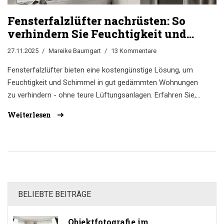
Fensterfalzlüfter nachrüsten: So
verhindern Sie Feuchtigkeit und
Schimmel ohne teure
27.11.2025
Mareike Baumgart
13 Kommentare
Lüftungsanlage
Fensterfalzlüfter bieten eine kostengünstige Lösung, um
Feuchtigkeit und Schimmel in gut gedämmten Wohnungen
zu verhindern - ohne teure Lüftungsanlagen. Erfahren Sie,
wie sie funktionieren, wo sie sinnvoll sind und was sie
Weiterlesen
kosten.
BELIEBTE BEITRÄGE
Objektfotografie im