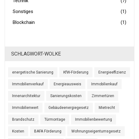
Technik
(7)
Sonstiges
(1)
Blockchain
(1)
SCHLAGWORT-WOLKE
energetische Sanierung
KfW-Förderung
Energieeffizienz
Immobilienverkauf
Energieausweis
Immobilienkauf
Innenarchitektur
Sanierungskosten
Zimmertüren
Immobilienwert
Gebäudeenergiegesetz
Mietrecht
Brandschutz
Türmontage
Immobilienbewertung
Kosten
BAFA Förderung
Wohnungseigentumsgesetz