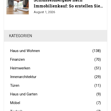
Immobilienkauf: So erstellen Sie
das Übergabeprotokoll richtig
August 1, 2026
KATEGORIEN
Haus und Wohnen
(138)
Finanzen
(70)
Heimwerken
(51)
Innenarchitektur
(29)
Türen
(11)
Haus und Garten
(9)
Möbel
(7)