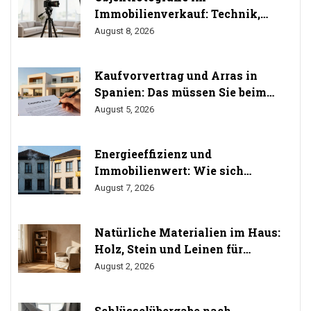
Immobilienverkauf: Technik,
Perspektiven und Do's & Don'ts
August 8, 2026
Kaufvorvertrag und Arras in
Spanien: Das müssen Sie beim
Immobilienkauf wissen
August 5, 2026
Energieeffizienz und
Immobilienwert: Wie sich
Sanierung auf den Preis auswirkt
August 7, 2026
Natürliche Materialien im Haus:
Holz, Stein und Leinen für
gesundes Wohnen
August 2, 2026
Schlüsselübergabe nach