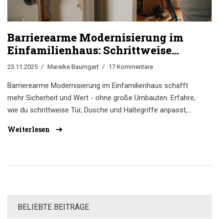
Barrierearme Modernisierung im
Einfamilienhaus: Schrittweise
anpassen für mehr Sicherheit und
23.11.2025
Mareike Baumgart
17 Kommentare
Wert
Barrierearme Modernisierung im Einfamilienhaus schafft
mehr Sicherheit und Wert - ohne große Umbauten. Erfahre,
wie du schrittweise Tür, Dusche und Haltegriffe anpasst,
KfW-Förderung nutzt und langfristig Kosten sparst.
Weiterlesen
BELIEBTE BEITRÄGE