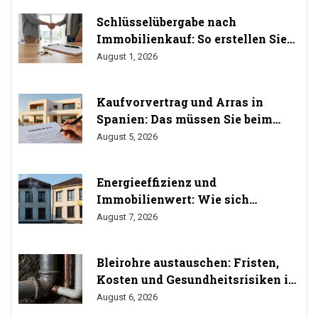
Schlüsselübergabe nach
Immobilienkauf: So erstellen Sie
das Übergabeprotokoll richtig
August 1, 2026
Kaufvorvertrag und Arras in
Spanien: Das müssen Sie beim
Immobilienkauf wissen
August 5, 2026
Energieeffizienz und
Immobilienwert: Wie sich
Sanierung auf den Preis auswirkt
August 7, 2026
Bleirohre austauschen: Fristen,
Kosten und Gesundheitsrisiken im
Trinkwasser
August 6, 2026