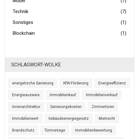
Möbel
(7)
Technik
(7)
Sonstiges
(1)
Blockchain
(1)
SCHLAGWORT-WOLKE
energetische Sanierung
KfW-Förderung
Energieeffizienz
Energieausweis
Immobilienkauf
Immobilienverkauf
Innenarchitektur
Sanierungskosten
Zimmertüren
Immobilienwert
Gebäudeenergiegesetz
Mietrecht
Brandschutz
Türmontage
Immobilienbewertung