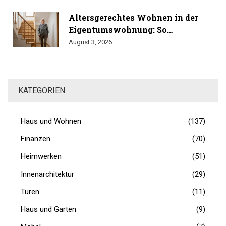
Altersgerechtes Wohnen in der
Eigentumswohnung: So
durchsetzen Sie Ihr Umbaurecht
August 3, 2026
KATEGORIEN
Haus und Wohnen
(137)
Finanzen
(70)
Heimwerken
(51)
Innenarchitektur
(29)
Türen
(11)
Haus und Garten
(9)