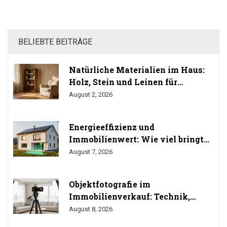
BELIEBTE BEITRÄGE
Natürliche Materialien im Haus:
Holz, Stein und Leinen für
gesundes Wohnen
August 2, 2026
Energieeffizienz und
Immobilienwert: Wie viel bringt
Sanierung wirklich? (Studien
August 7, 2026
2024/2025)
Objektfotografie im
Immobilienverkauf: Technik,
Perspektiven und Do's & Don'ts
August 8, 2026