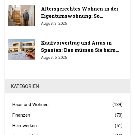
Altersgerechtes Wohnen in der
Eigentumswohnung: So
durchsetzen Sie Ihr Umbaurecht
August 3, 2026
Kaufvorvertrag und Arras in
Spanien: Das müssen Sie beim
Immobilienkauf wissen
August 5, 2026
KATEGORIEN
Haus und Wohnen
(139)
Finanzen
(70)
Heimwerken
(51)