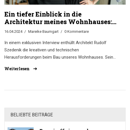
Ein tiefer Einblick in die
Architektur meines Wohnhauses:
Gespräch mit Rudolf Szedenik
16.04.2024
Mareike Baumgart
0 Kommentare
In einem exklusiven Interview enthüllt Architekt Rudolf
Szedenik die kreativen und technischen
Herausforderungen beim Bau unseres Wohnhauses. Sein
Stolz auf die Holzvertäfelungen und Betonstufen gibt
Weiterlesen
Einblicke in seine Designphilosophie sowie in die
Zusammenarbeit mit Kollegen.
BELIEBTE BEITRÄGE