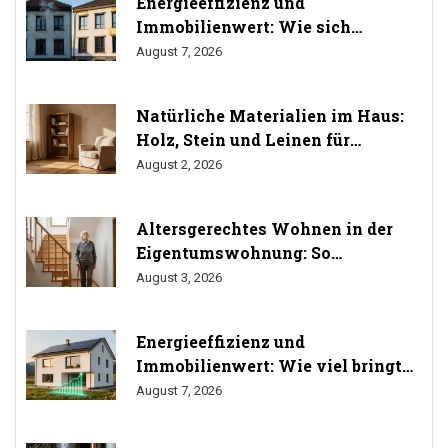
Energieeffizienz und
Immobilienwert: Wie sich
Sanierung auf den Preis auswirkt
August 7, 2026
Natürliche Materialien im Haus:
Holz, Stein und Leinen für
gesundes Wohnen
August 2, 2026
Altersgerechtes Wohnen in der
Eigentumswohnung: So
durchsetzen Sie Ihr Umbaurecht
August 3, 2026
Energieeffizienz und
Immobilienwert: Wie viel bringt
Sanierung wirklich? (Studien
August 7, 2026
2024/2025)