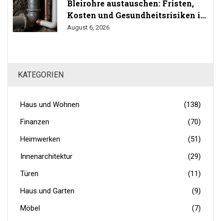
Bleirohre austauschen: Fristen,
Kosten und Gesundheitsrisiken im
Trinkwasser
August 6, 2026
KATEGORIEN
Haus und Wohnen
(138)
Finanzen
(70)
Heimwerken
(51)
Innenarchitektur
(29)
Türen
(11)
Haus und Garten
(9)
Möbel
(7)