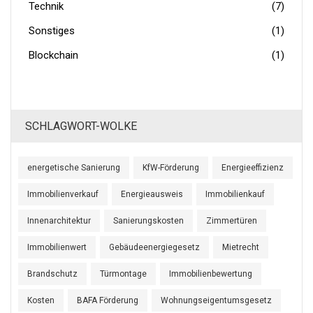
Technik
(7)
Sonstiges
(1)
Blockchain
(1)
SCHLAGWORT-WOLKE
energetische Sanierung
KfW-Förderung
Energieeffizienz
Immobilienverkauf
Energieausweis
Immobilienkauf
Innenarchitektur
Sanierungskosten
Zimmertüren
Immobilienwert
Gebäudeenergiegesetz
Mietrecht
Brandschutz
Türmontage
Immobilienbewertung
Kosten
BAFA Förderung
Wohnungseigentumsgesetz