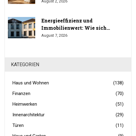
gesundes Wohnen
August 2, 2026
Energieeffizienz und
Immobilienwert: Wie sich
Sanierung auf den Preis auswirkt
August 7, 2026
KATEGORIEN
Haus und Wohnen
(138)
Finanzen
(70)
Heimwerken
(51)
Innenarchitektur
(29)
Türen
(11)