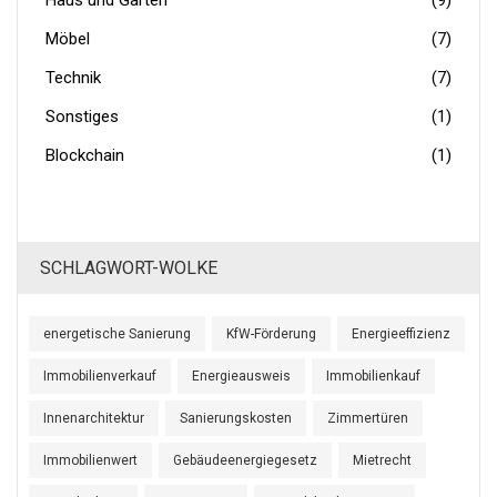
Haus und Garten
(9)
Möbel
(7)
Technik
(7)
Sonstiges
(1)
Blockchain
(1)
SCHLAGWORT-WOLKE
energetische Sanierung
KfW-Förderung
Energieeffizienz
Immobilienverkauf
Energieausweis
Immobilienkauf
Innenarchitektur
Sanierungskosten
Zimmertüren
Immobilienwert
Gebäudeenergiegesetz
Mietrecht