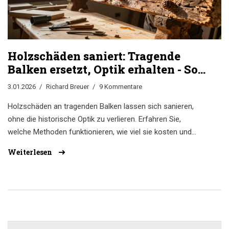
Holzschäden saniert: Tragende
Balken ersetzt, Optik erhalten - So
geht’s bei Altbausanierungen
3.01.2026
Richard Breuer
9 Kommentare
Holzschäden an tragenden Balken lassen sich sanieren,
ohne die historische Optik zu verlieren. Erfahren Sie,
welche Methoden funktionieren, wie viel sie kosten und
warum die Ursache der Schäden entscheidend ist.
Weiterlesen