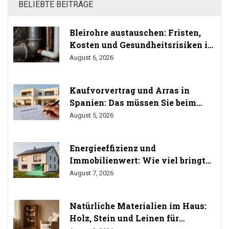
BELIEBTE BEITRÄGE
Bleirohre austauschen: Fristen,
Kosten und Gesundheitsrisiken im
Trinkwasser
August 6, 2026
Kaufvorvertrag und Arras in
Spanien: Das müssen Sie beim
Immobilienkauf wissen
August 5, 2026
Energieeffizienz und
Immobilienwert: Wie viel bringt
Sanierung wirklich? (Studien
August 7, 2026
2024/2025)
Natürliche Materialien im Haus:
Holz, Stein und Leinen für