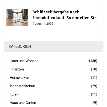
Schlüsselübergabe nach
Immobilienkauf: So erstellen Sie
das Übergabeprotokoll richtig
August 1, 2026
KATEGORIEN
Haus und Wohnen
(138)
Finanzen
(70)
Heimwerken
(51)
Innenarchitektur
(29)
Türen
(11)
Haus und Garten
(9)