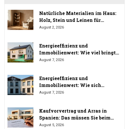
Natürliche Materialien im Haus:
Holz, Stein und Leinen für
gesundes Wohnen
August 2, 2026
Energieeffizienz und
Immobilienwert: Wie viel bringt
Sanierung wirklich? (Studien
August 7, 2026
2024/2025)
Energieeffizienz und
Immobilienwert: Wie sich
Sanierung auf den Preis auswirkt
August 7, 2026
Kaufvorvertrag und Arras in
Spanien: Das müssen Sie beim
Immobilienkauf wissen
August 5, 2026