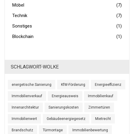
Möbel
(7)
Technik
(7)
Sonstiges
(1)
Blockchain
(1)
SCHLAGWORT-WOLKE
energetische Sanierung
KfW-Förderung
Energieeffizienz
Immobilienverkauf
Energieausweis
Immobilienkauf
Innenarchitektur
Sanierungskosten
Zimmertüren
Immobilienwert
Gebäudeenergiegesetz
Mietrecht
Brandschutz
Türmontage
Immobilienbewertung