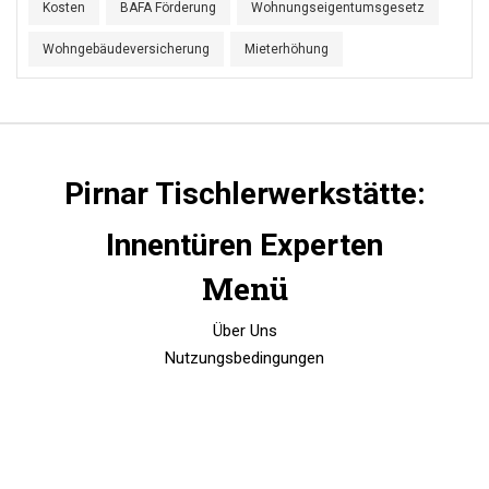
Kosten
BAFA Förderung
Wohnungseigentumsgesetz
Wohngebäudeversicherung
Mieterhöhung
Pirnar Tischlerwerkstätte:
Innentüren Experten
Menü
Über Uns
Nutzungsbedingungen
Datenschutzrichtlinie
DSGVO
Kontakt
© 2026. Alle Rechte vorbehalten.