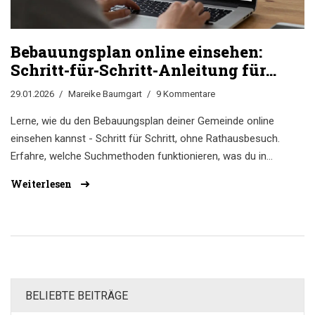
Bebauungsplan online einsehen:
Schritt-für-Schritt-Anleitung für
Bürger und
29.01.2026
Mareike Baumgart
9 Kommentare
Immobilieninteressierte
Lerne, wie du den Bebauungsplan deiner Gemeinde online
einsehen kannst - Schritt für Schritt, ohne Rathausbesuch.
Erfahre, welche Suchmethoden funktionieren, was du in
den Unterlagen findest und wie du Fehler vermeidest.
Weiterlesen
BELIEBTE BEITRÄGE