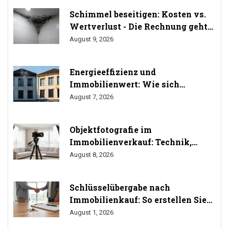
Schimmel beseitigen: Kosten vs.
Wertverlust - Die Rechnung geht
auf
August 9, 2026
Energieeffizienz und
Immobilienwert: Wie sich
Sanierung auf den Preis auswirkt
August 7, 2026
Objektfotografie im
Immobilienverkauf: Technik,
Perspektiven und Do's & Don'ts
August 8, 2026
Schlüsselübergabe nach
Immobilienkauf: So erstellen Sie
das Übergabeprotokoll richtig
August 1, 2026