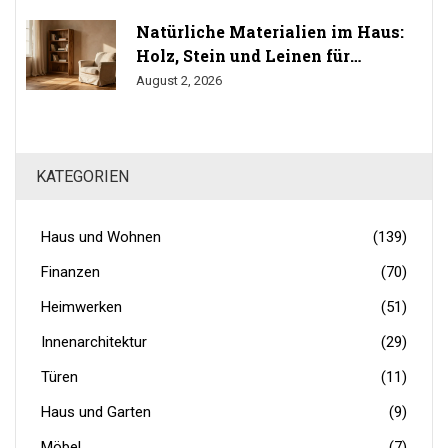
Natürliche Materialien im Haus:
Holz, Stein und Leinen für
gesundes Wohnen
August 2, 2026
KATEGORIEN
Haus und Wohnen
(139)
Finanzen
(70)
Heimwerken
(51)
Innenarchitektur
(29)
Türen
(11)
Haus und Garten
(9)
Möbel
(7)