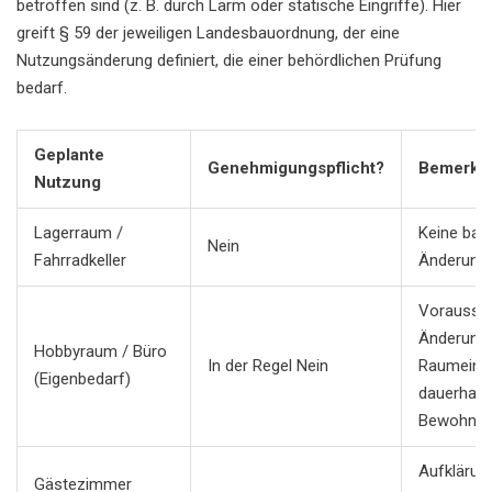
betroffen sind (z. B. durch Lärm oder statische Eingriffe). Hier
greift § 59 der jeweiligen Landesbauordnung, der eine
Nutzungsänderung definiert, die einer behördlichen Prüfung
bedarf.
Geplante
Genehmigungspflicht?
Bemerku
Nutzung
Lagerraum /
Keine bau
Nein
Fahrradkeller
Änderunge
Vorausset
Änderung 
Hobbyraum / Büro
In der Regel Nein
Raumeinte
(Eigenbedarf)
dauerhaft
Bewohnbar
Aufklärun
Gästezimmer