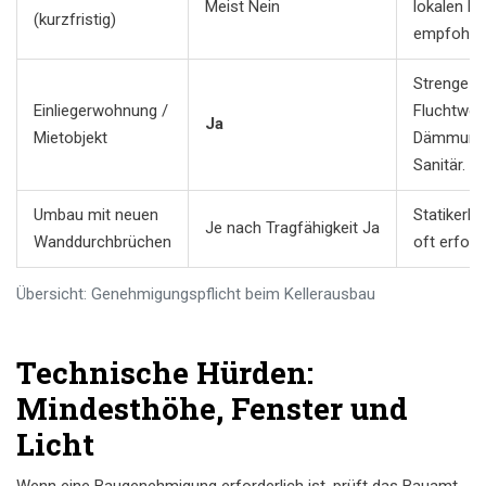
Meist Nein
lokalen B
(kurzfristig)
empfohlen
Strenge A
Einliegerwohnung /
Fluchtweg
Ja
Mietobjekt
Dämmung
Sanitär.
Umbau mit neuen
Statikerb
Je nach Tragfähigkeit Ja
Wanddurchbrüchen
oft erforde
Übersicht: Genehmigungspflicht beim Kellerausbau
Technische Hürden:
Mindesthöhe, Fenster und
Licht