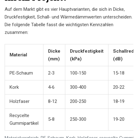
Auf dem Markt gibt es vier Hauptvarianten, die sich in Dicke,
Druckfestigkeit, Schall‑ und Wärmedämmwerten unterscheiden.
Die folgende Tabelle fasst die wichtigsten Kennzahlen
zusammen:
Dicke
Druckfestigkeit
Schallredu
Material
(mm)
(kPa)
(dB)
PE‑Schaum
2‑3
100‑150
15‑18
Kork
4‑6
300‑400
20‑22
Holzfaser
8‑12
200‑250
18‑19
Recycelte
5‑8
250‑300
19‑20
Gummipartikel