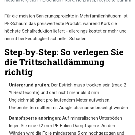
Materialvergleich: PE‑Schaum, Kork, Holzfaser, recycelte Gummi‑Pa
Für die meisten Sanierungsprojekte in Mehrfamilienhäusern ist
PE‑Schaum das preiswerteste Produkt, während Kork die
höchste Schall­reduktion liefert - allerdings kostet er mehr und
nimmt bei Feuchtigkeit schneller Schaden.
Step‑by‑Step: So verlegen Sie
die Trittschalldämmung
richtig
Untergrund prüfen
: Der Estrich muss trocken sein (max. 2
% Restfeuchte) und darf nicht mehr als 3 mm
Ungleichmäßigkeit pro laufendem Meter aufweisen.
Unebenheiten sollten mit Ausgleichsmasse beseitigt werden.
Dampfsperre anbringen
: Auf mineralischen Unterböden
legen Sie eine 0,2 mm PE‑Folien‑Dampfsperre. An den
Wänden wird die Folie mindestens 5 cm hochgezogen und